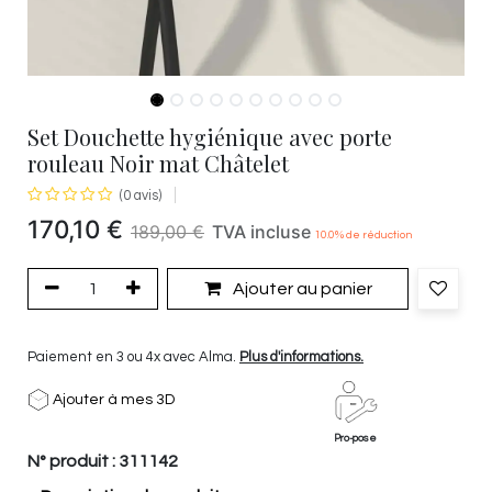
Set Douchette hygiénique avec porte
rouleau Noir mat Châtelet
(0 avis)
170,10
€
189,00
€
TVA incluse
10.0
% de réduction
Ajouter au panier
Paiement en 3 ou 4x avec Alma.
Plus d'informations.
Ajouter à mes 3D
Pro-pose
N° produit :
311142