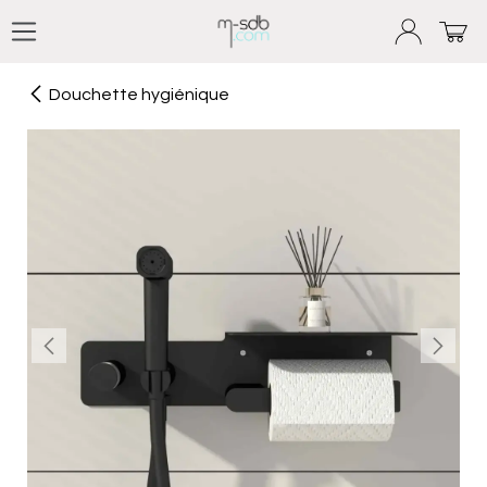
Se rendre au contenu
Douchette hygiénique