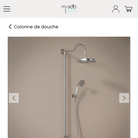
Se rendre au contenu
Colonne de douche