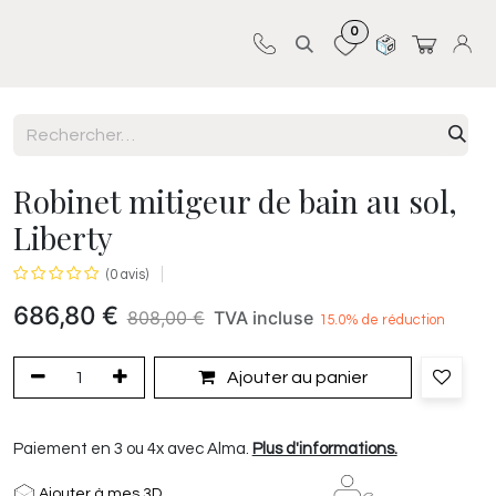
0
Sur-mesure
Revêtements
Pro-pose
Robinet mitigeur de bain au sol,
Liberty
(0 avis)
686,80
€
808,00
€
TVA incluse
15.0
% de réduction
Ajouter au panier
Paiement en 3 ou 4x avec Alma.
Plus d'informations.
Ajouter à mes 3D