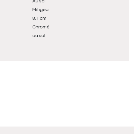
Au sol
Mitigeur
8,1 cm
Chromé
au sol