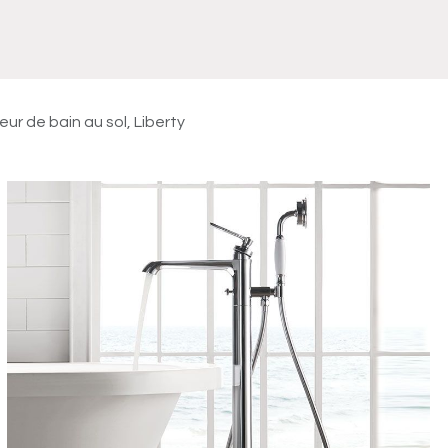
Meuble
WC Bidet
Miroir
Lavabo Vasque
Robinet
Accessoires
Radiateur
eur de bain au sol, Liberty