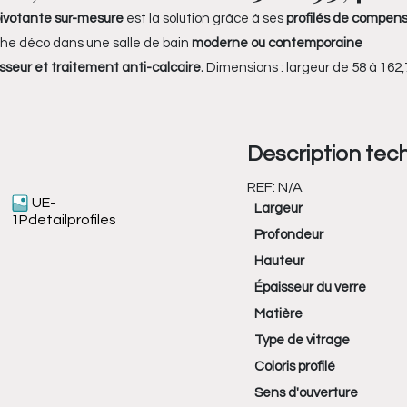
ivotante sur-mesure
est la solution grâce à ses
profilés de compen
che déco dans une salle de bain
moderne ou contemporaine
seur et traitement anti-calcaire.
Dimensions : largeur de 58 à 162,
Description tec
REF:
N/A
UE-
Largeur
1Pdetailprofiles
Profondeur
Hauteur
Épaisseur du verre
Matière
Type de vitrage
Coloris profilé
Sens d'ouverture