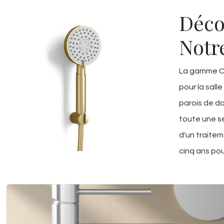
Déco
Notr
La gamme Ch
pour la salle
parois de do
toute une sé
d'un traitem
cinq ans pou