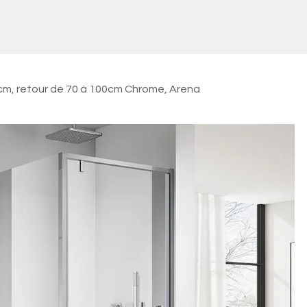
Meuble
WC Bidet
Miroir
Lavabo Vasque
Robinet
Accessoires
Radiateur
cm, retour de 70 à 100cm Chrome, Arena