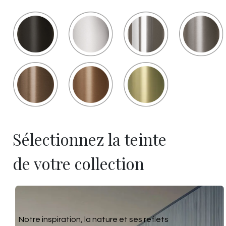
Sélectionnez la teinte
de votre collection
Notre inspiration, la nature et ses reflets