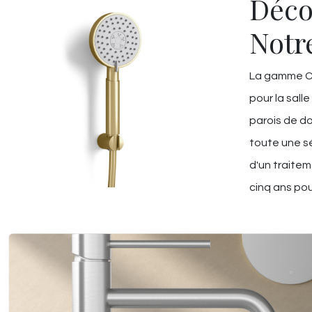
Déco
Notr
La gamme Ch
pour la salle
parois de do
toute une sé
d'un traitem
cinq ans pou