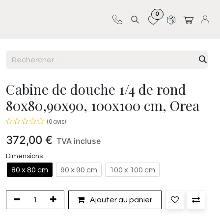
0
Sur-mesure
Revêtements
Pro-pose
Cabine de douche 1/4 de rond
80x80,90x90, 100x100 cm, Orea
(0 avis)
372,00
€
TVA incluse
Dimensions
80 x 80 cm
90 x 90 cm
100 x 100 cm
Ajouter au panier