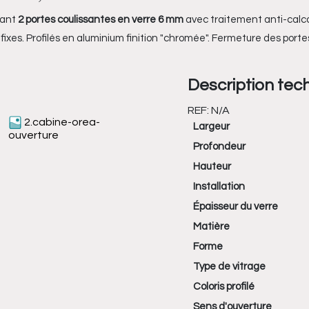
ant
2 portes coulissantes en verre 6 mm
avec traitement anti-calca
fixes. Profilés en aluminium finition "chromée".
Fermeture des port
Description tec
REF:
N/A
2.cabine-orea-
Largeur
ouverture
Profondeur
Hauteur
Installation
Épaisseur du verre
Matière
Forme
Type de vitrage
Coloris profilé
Sens d'ouverture