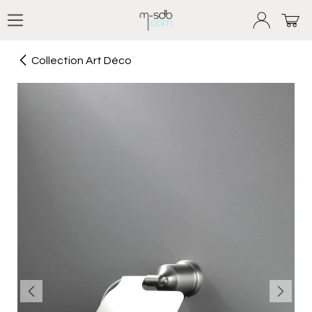
Se rendre au contenu
Collection Art Déco