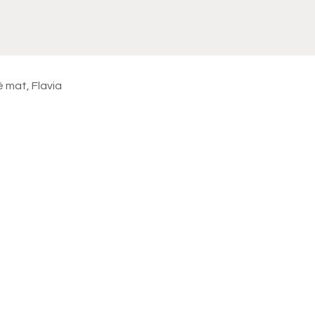
Meuble
WC Bidet
Miroir
Lavabo Vasque
Robinet
Accessoires
Radiateur
 mat, Flavia