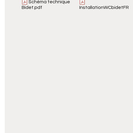
Schéma technique
Bidet.pdf
InstallationWCbidetFR