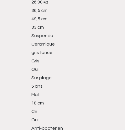
26.90Kg
36,5 cm
49,5 cm
33 cm
Suspendu
Céramique
gris foncé
Gris
Oui
Sur plage
5 ans
Mat
18 cm
CE
Oui
Anti-bactérien