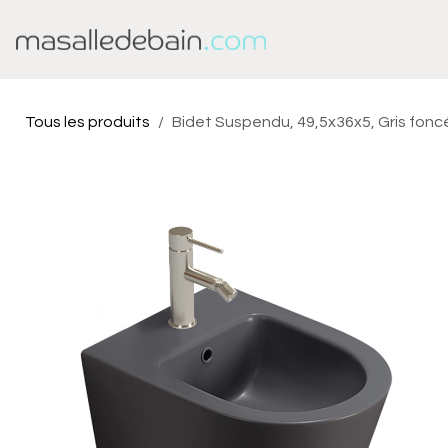
Se rendre au contenu
Baignoire
Douche
Tous les produits
Bidet Suspendu, 49,5x36x5, Gris foncé