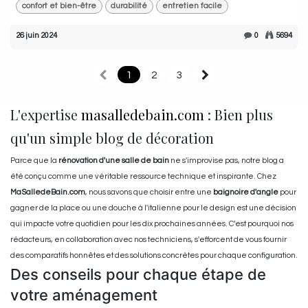
confort et bien-être
durabilité
entretien facile
26 juin 2024
0
5694
1
2
3
L'expertise
masalledebain.com
: Bien plus
qu'un simple blog de décoration
Parce que la
rénovation d'une salle de bain
ne s'improvise pas, notre blog a
été conçu comme une véritable ressource technique et inspirante. Chez
MaSalledeBain.com
, nous savons que choisir entre une
baignoire d'angle
pour
gagner de la place ou une douche à l'italienne pour le design est une décision
qui impacte votre quotidien pour les dix prochaines années. C’est pourquoi nos
rédacteurs, en collaboration avec nos techniciens, s'efforcent de vous fournir
des comparatifs honnêtes et des solutions concrètes pour chaque configuration.
Des conseils pour chaque étape de
votre aménagement