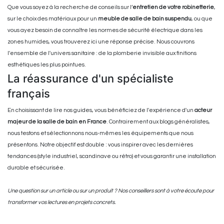
Que vous soyez à la recherche de conseils sur l’
entretien de votre robinetterie
,
sur le choix des matériaux pour un
meuble de salle de bain suspendu
, ou que
vous ayez besoin de connaître les normes de sécurité électrique dans les
zones humides, vous trouverez ici une réponse précise. Nous couvrons
l'ensemble de l'univers sanitaire : de la plomberie invisible aux finitions
esthétiques les plus pointues.
La réassurance d'un spécialiste
français
En choisissant de lire nos guides, vous bénéficiez de l'expérience d'un
acteur
majeur de la salle de bain en France
. Contrairement aux blogs généralistes,
nous testons et sélectionnons nous-mêmes les équipements que nous
présentons. Notre objectif est double : vous inspirer avec les dernières
tendances (style industriel, scandinave ou rétro) et vous garantir une installation
durable et sécurisée.
Une question sur un article ou sur un produit ? Nos conseillers sont à votre écoute pour
transformer vos lectures en projets concrets.