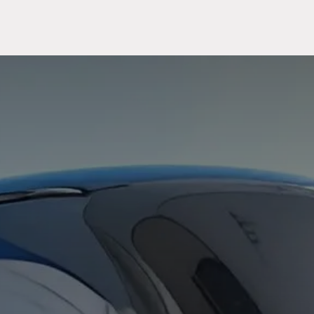
Meuble
WC Bidet
Miroir
Lavabo Vasque
Robinet
Accessoires
Radiateur