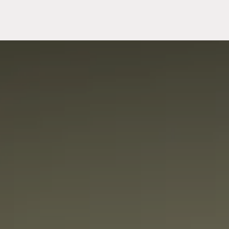
Meuble
WC Bidet
Miroir
Lavabo Vasque
Robinet
Accessoires
Radiateur