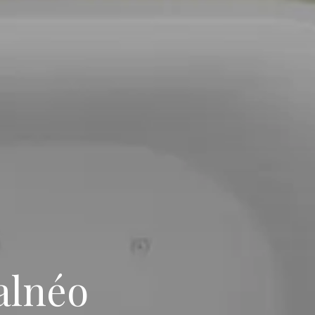
alnéo