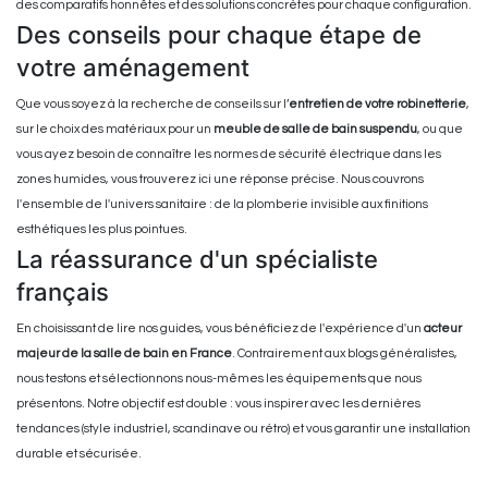
des comparatifs honnêtes et des solutions concrètes pour chaque configuration.
Des conseils pour chaque étape de
votre aménagement
Que vous soyez à la recherche de conseils sur l’
entretien de votre robinetterie
,
sur le choix des matériaux pour un
meuble de salle de bain suspendu
, ou que
vous ayez besoin de connaître les normes de sécurité électrique dans les
zones humides, vous trouverez ici une réponse précise. Nous couvrons
l'ensemble de l'univers sanitaire : de la plomberie invisible aux finitions
esthétiques les plus pointues.
La réassurance d'un spécialiste
français
En choisissant de lire nos guides, vous bénéficiez de l'expérience d'un
acteur
majeur de la salle de bain en France
. Contrairement aux blogs généralistes,
nous testons et sélectionnons nous-mêmes les équipements que nous
présentons. Notre objectif est double : vous inspirer avec les dernières
tendances (style industriel, scandinave ou rétro) et vous garantir une installation
durable et sécurisée.