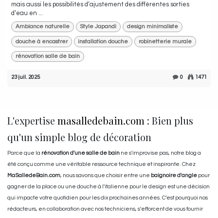
mais aussi les possibilités d’ajustement des différentes sorties
d’eau en ...
Ambiance naturelle
Style Japandi
design minimaliste
douche à encastrer
installation douche
robinetterie murale
rénovation salle de bain
23 juil. 2025
0
1471
L'expertise
masalledebain.com
: Bien plus
qu'un simple blog de décoration
Parce que la
rénovation d'une salle de bain
ne s'improvise pas, notre blog a
été conçu comme une véritable ressource technique et inspirante. Chez
MaSalledeBain.com
, nous savons que choisir entre une
baignoire d'angle
pour
gagner de la place ou une douche à l'italienne pour le design est une décision
qui impacte votre quotidien pour les dix prochaines années. C’est pourquoi nos
rédacteurs, en collaboration avec nos techniciens, s'efforcent de vous fournir