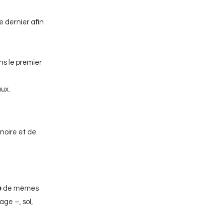
e dernier afin
ns le premier
ux.
ignoire et de
e
de mêmes
ge –, sol,