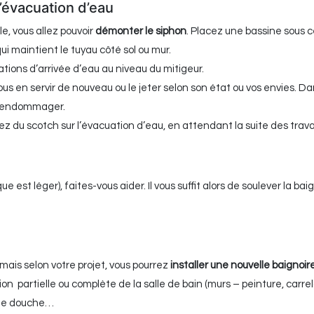
l’évacuation d’eau
e, vous allez pouvoir
démonter le siphon
. Placez une bassine sous c
qui maintient le tuyau côté sol ou mur.
sations d’arrivée d’eau au niveau du mitigeur.
ous en servir de nouveau ou le jeter selon son état ou vos envies. Da
 l’endommager.
z du scotch sur l’évacuation d’eau, en attendant la suite des trava
que est léger), faites-vous aider. Il vous suffit alors de soulever la ba
 mais selon votre projet, vous pourrez
installer une nouvelle baignoir
 partielle ou complète de la salle de bain (murs – peinture, carrela
 une douche…