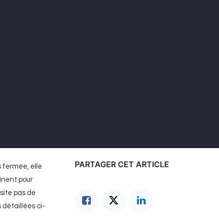
PARTAGER CET ARTICLE
 fermée, elle
tinent pour
ssite pas de
 détaillées ci-