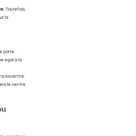
ce
. Toutefois,
ur la
de porte
e égal à la
ins excentré.
ers le centre
ou