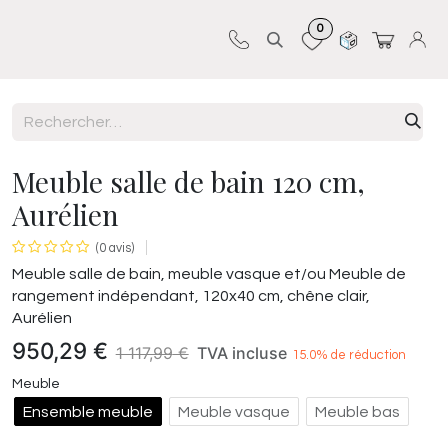
0
Sur-mesure
Revêtements
Pro-pose
Meuble salle de bain 120 cm,
Aurélien
(0 avis)
Meuble salle de bain, meuble vasque et/ou Meuble de
rangement indépendant, 120x40 cm, chêne clair,
Aurélien
950,29
€
1 117,99
€
TVA incluse
15.0
% de réduction
Meuble
Ensemble meuble
Meuble vasque
Meuble bas