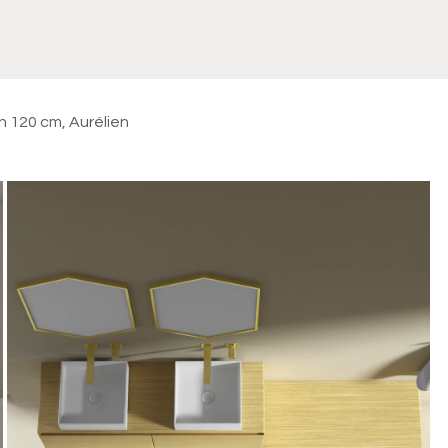
Meuble
WC Bidet
Miroir
Lavabo Vasque
Robinet
Accessoires
Radiateur
n 120 cm, Aurélien