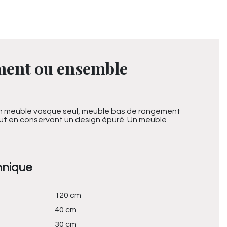
ement ou ensemble
sion meuble vasque seul, meuble bas de rangement
ut en conservant un design épuré. Un meuble
hnique
120 cm
40 cm
30 cm