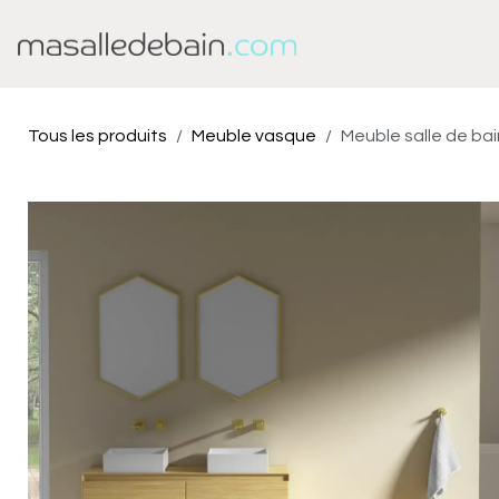
Se rendre au contenu
Baignoire
Douche
Tous les produits
Meuble vasque
Meuble salle de bai