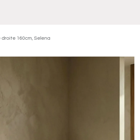
Meuble
WC Bidet
Miroir
Lavabo Vasque
Robinet
Accessoires
Radiateur
e droite 160cm, Selena