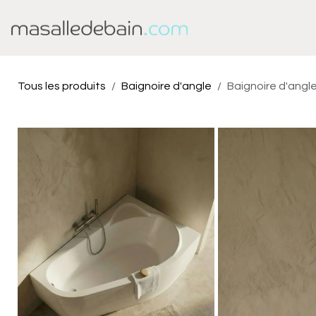
Se rendre au contenu
Baignoire
Douche
Tous les produits
Baignoire d'angle
Baignoire d'angl