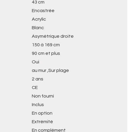
43 cm
Encastrée
Acrylic
Blanc
Asymétrique droite
150 à 169 cm
90 cm et plus
Oui
au mur ,Sur plage
2 ans
CE
Non fourni
Inclus
En option
Extrémité
En complément