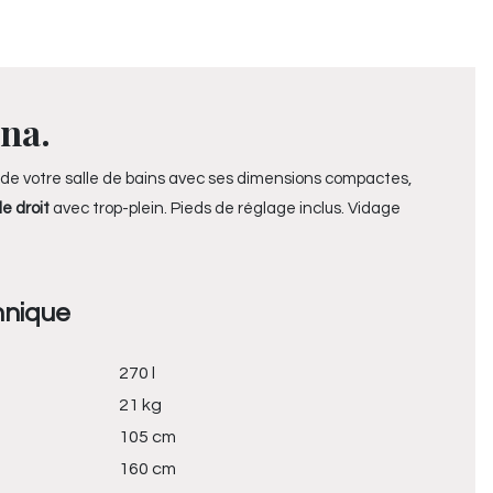
ena.
 de votre salle de bains avec ses dimensions compactes,
e droit
avec trop-plein. Pieds de réglage inclus. Vidage
hnique
270 l
21 kg
105 cm
160 cm