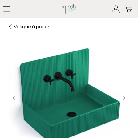
Se rendre au contenu
Vasque à poser