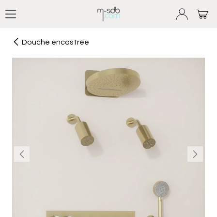
Se rendre au contenu
Douche encastrée