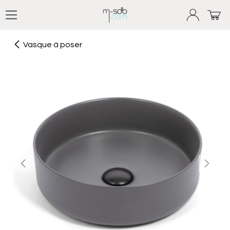
Se rendre au contenu
Vasque à poser