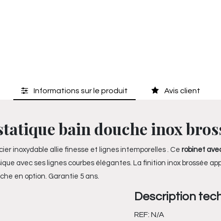
Informations sur le produit
Avis client
atique bain douche inox brossé
cier inoxydable allie finesse et lignes intemporelles . Ce
robinet ave
sique avec ses lignes courbes élégantes. La finition inox brossée 
che en option. Garantie 5 ans.
Description tec
REF:
N/A