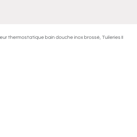
Meuble
WC Bidet
Miroir
Lavabo Vasque
Robinet
Accessoires
Radiateur
eur thermostatique bain douche inox brossé, Tuileries II