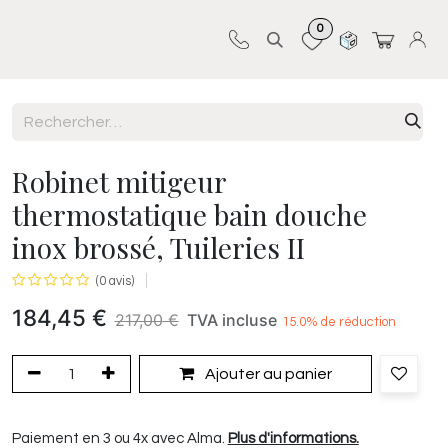
0
Sur-mesure
Revêtements
Pro-pose
Robinet mitigeur
thermostatique bain douche
inox brossé, Tuileries II
(0 avis)
184,45
€
217,00
€
TVA incluse
15.0
% de réduction
Ajouter au panier
Paiement en 3 ou 4x avec Alma.
Plus d'informations.