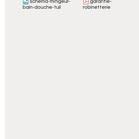
schema-mitigeur-
garantie-
bain-douche-tuil
robinetterie