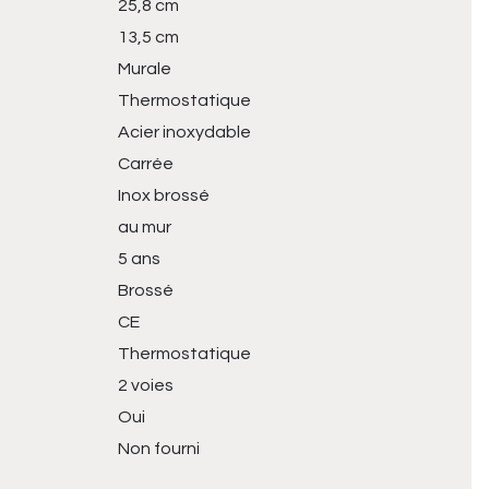
25,8 cm
13,5 cm
Murale
Thermostatique
Acier inoxydable
Carrée
Inox brossé
au mur
5 ans
Brossé
CE
Thermostatique
2 voies
Oui
Non fourni