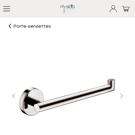
Se rendre au contenu
Porte-serviettes