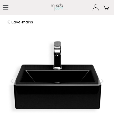
Se rendre au contenu
Lave-mains