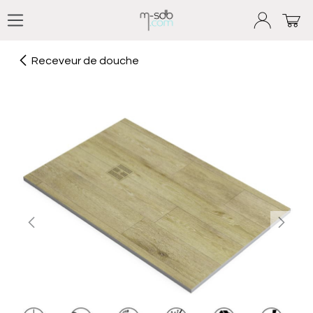
Se rendre au contenu
Receveur de douche