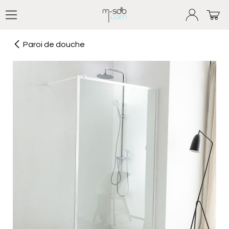
Se rendre au contenu
Paroi de douche