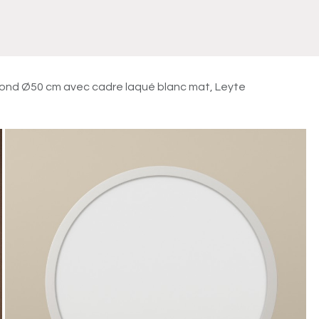
Meuble
WC Bidet
Miroir
Lavabo Vasque
Robinet
Accessoires
Radiateur
 rond Ø50 cm avec cadre laqué blanc mat, Leyte