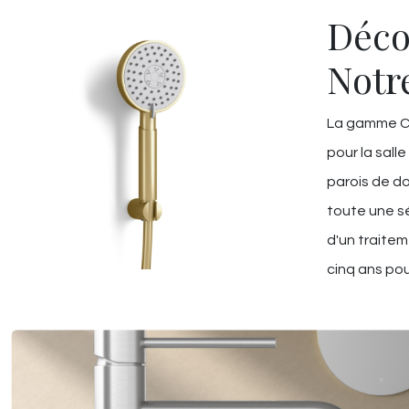
Déco
Notr
La gamme Ch
pour la salle
parois de do
toute une sé
d'un traitem
cinq ans pou