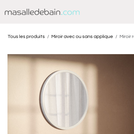
Se rendre au contenu
Baignoire
Douche
Tous les produits
Miroir avec ou sans applique
Miroir