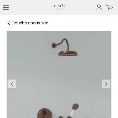
Se rendre au contenu
Douche encastrée