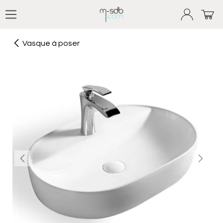
Se rendre au contenu
Vasque à poser