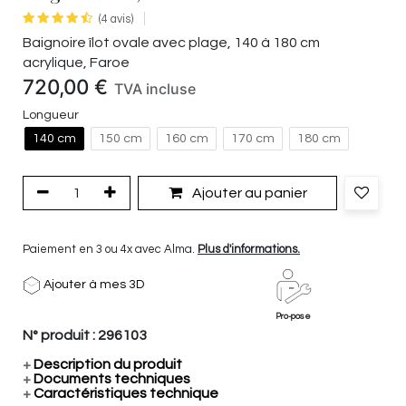
(4 avis)
Baignoire îlot ovale avec plage, 140 à 180 cm
acrylique, Faroe
720,00
€
TVA incluse
Longueur
140 cm
150 cm
160 cm
170 cm
180 cm
Ajouter au panier
Paiement en 3 ou 4x avec Alma.
Plus d'informations.
Ajouter à mes 3D
Pro-pose
N° produit :
296103
+
Description du produit
+
Documents techniques
+
Caractéristiques technique