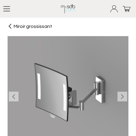
Se rendre au contenu
Miroir grossissant