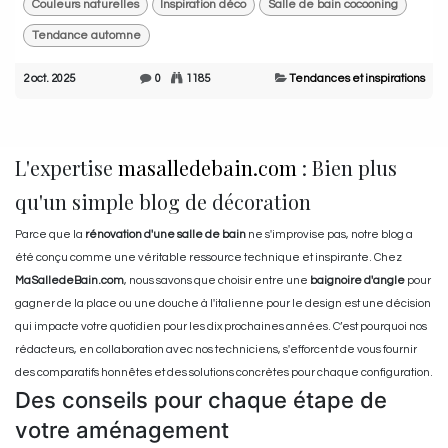
Couleurs naturelles
Inspiration déco
Salle de bain cocooning
Tendance automne
2 oct. 2025
0
1185
Tendances et inspirations
L'expertise
masalledebain.com
: Bien plus
qu'un simple blog de décoration
Parce que la
rénovation d'une salle de bain
ne s'improvise pas, notre blog a
été conçu comme une véritable ressource technique et inspirante. Chez
MaSalledeBain.com
, nous savons que choisir entre une
baignoire d'angle
pour
gagner de la place ou une douche à l'italienne pour le design est une décision
qui impacte votre quotidien pour les dix prochaines années. C’est pourquoi nos
rédacteurs, en collaboration avec nos techniciens, s'efforcent de vous fournir
des comparatifs honnêtes et des solutions concrètes pour chaque configuration.
Des conseils pour chaque étape de
votre aménagement