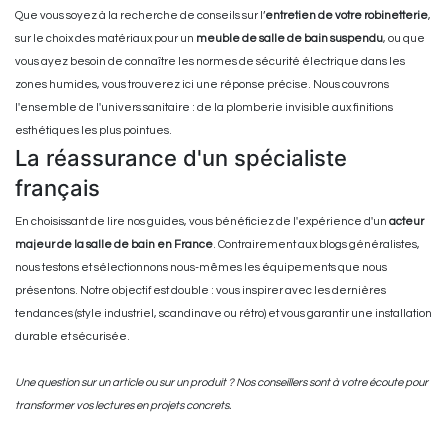
Que vous soyez à la recherche de conseils sur l’
entretien de votre robinetterie
,
sur le choix des matériaux pour un
meuble de salle de bain suspendu
, ou que
vous ayez besoin de connaître les normes de sécurité électrique dans les
zones humides, vous trouverez ici une réponse précise. Nous couvrons
l'ensemble de l'univers sanitaire : de la plomberie invisible aux finitions
esthétiques les plus pointues.
La réassurance d'un spécialiste
français
En choisissant de lire nos guides, vous bénéficiez de l'expérience d'un
acteur
majeur de la salle de bain en France
. Contrairement aux blogs généralistes,
nous testons et sélectionnons nous-mêmes les équipements que nous
présentons. Notre objectif est double : vous inspirer avec les dernières
tendances (style industriel, scandinave ou rétro) et vous garantir une installation
durable et sécurisée.
Une question sur un article ou sur un produit ? Nos conseillers sont à votre écoute pour
transformer vos lectures en projets concrets.