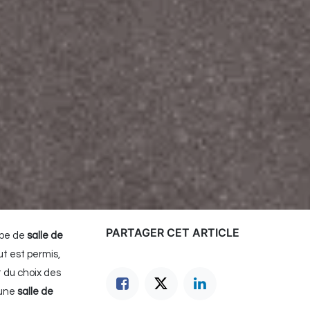
PARTAGER CET ARTICLE
ype de
salle de
ut est permis,
 du choix des
 une
salle de