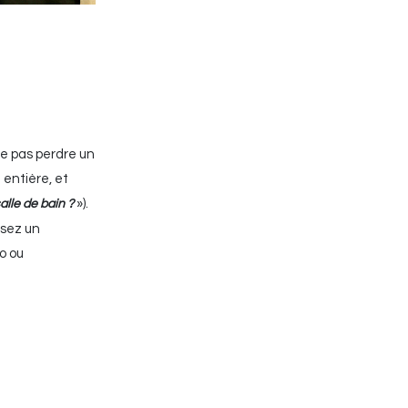
 ne pas perdre un
 entière, et
»).
le de bain ?
ssez un
bo ou