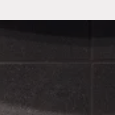
Meuble
WC Bidet
Miroir
Lavabo Vasque
Robinet
Accessoires
Radiateur