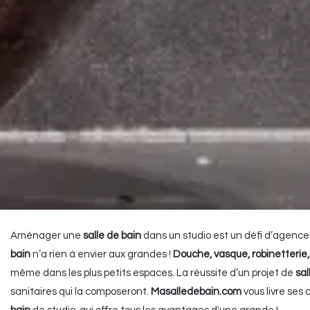
Aménager une
salle de bain
dans un studio est un défi d’agence
bain
n’a rien à envier aux grandes !
Douche,
vasque
, robinetteri
même dans les plus petits espaces. La réussite d’un projet de
sal
sanitaires qui la composeront.
Masalledebain.com
vous livre ses